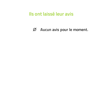
email indiqué ci-dessus. Vous pouvez vous désinscrire à tout moment en utilisant
l
de désinscription
.
Ils ont laissé leur avis
INSCRIPTION
Aucun avis pour le moment.
