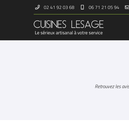
02 41 92 03 68
06 71 21 05 94
21 et 23 rue de la Gare
49440 Candé
02 41 92 03 68
Retrouvez les avis
Adresse email de réception

En cochant cette case, vous consentez à recevoir nos propositions commerciales à 