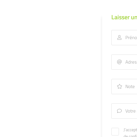
e formulaire
Laisser un
Prén

Adres

Note

Votre 

J'accep
de confi