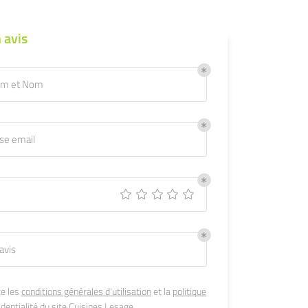
 avis
om et Nom
se email
avis
te les
conditions générales d'utilisation
et la
politique
dentialité
du site
Cuisines Lesage