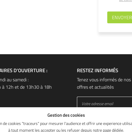
ENVOYER
AIRES D'OUVERTURE :
RESTEZ INFORMÉS
ndi au samedi :
Tenez vous informés de nos 
h à 12h et de 13h30 à 18h
offres et actualités
Gestion des cookies
ion de cookies "traceurs" pour mesurer l'audience et offrir une experience util
à tout moment les accepter ou les refuser depuis
notre page dédiée
.