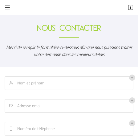


21 et 23 rue de la Gare
49440 Candé
02 41 92 03 68
NOUS CONTACTER
Merci de remplir le formulaire ci-dessous afin que nous puissions traiter
votre demande dans les meilleurs délais
Nom et prénom

Adresse email de réception

Adresse email

En cochant cette case, vous consentez à recevoir nos propositions commerciales à
l'adresse email indiqué ci-dessus. Vous pouvez vous désinscrire à tout moment en
utilisant
le formulaire de désinscription
.
Numéro de téléphone
INSCRIPTION
