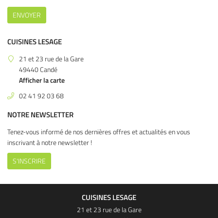
alle de bain & dressing
ENVOYER
En images
CUISINES LESAGE
Avis
21 et 23 rue de la Gare
Actualités
49440 Candé
RESTEZ INFO
Afficher la carte
Contact
02 41 92 03 68
INSCRIPTION NEWS
NOTRE NEWSLETTER
Tenez-vous informé de nos dernières offres et actualités en vous
inscrivant à notre
newsletter !
S'INSCRIRE
CUISINES LESAGE
21 et 23 rue de la Gare