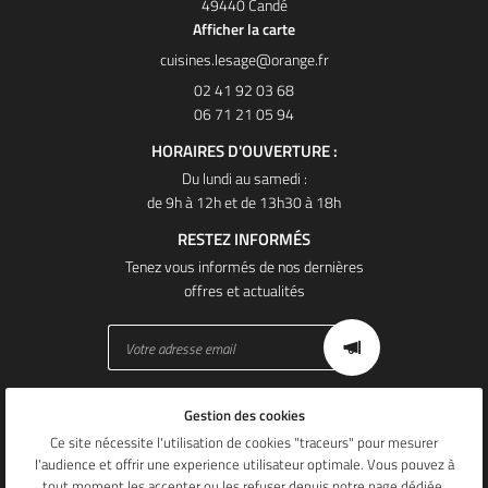
49440 Candé
Afficher la carte
02 41 92 03 68
06 71 21 05 94
HORAIRES D'OUVERTURE :
Du lundi au samedi :
de 9h à 12h et de 13h30 à 18h
RESTEZ INFORMÉS
Tenez vous informés de nos dernières
offres et actualités
Gestion des cookies
Mentions Légales
Conditions générales d'utilisation
Ce site nécessite l'utilisation de cookies "traceurs" pour mesurer
Politique de confidentialité
l'audience et offrir une experience utilisateur optimale. Vous pouvez à
Gestion des cookies
tout moment les accepter ou les refuser depuis
notre page dédiée
.