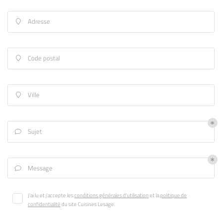
Adresse

Code postal

Ville

Sujet

Message

UNE QUESTIO
Accueil
J'ai lu et j'accepte les
conditions générales d'utilisation
et la
politique de
confidentialité
du site
Cuisines Lesage
.
Votre projet
02 41 92 03 6