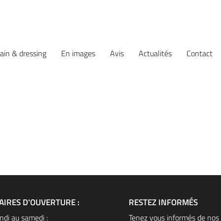
e formulaire
bain & dressing
En images
Avis
Actualités
Contact
AIRES D'OUVERTURE :
RESTEZ INFORMÉS
ndi au samedi :
Tenez vous informés de nos 