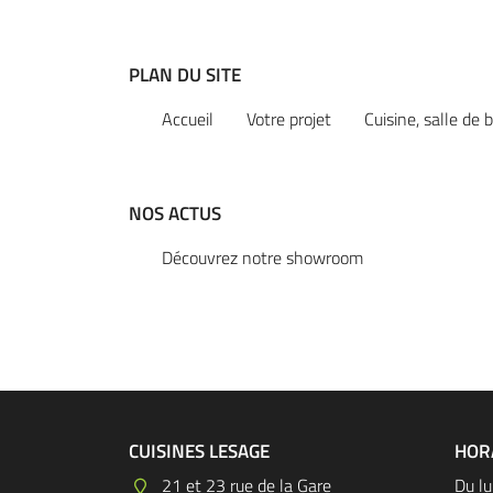
email indiqué ci-dessus. Vous pouvez vous désinscrire à tout moment en utilisant
l
de désinscription
.
PLAN DU SITE
INSCRIPTION
Accueil
Votre projet
Cuisine, salle de 
NOS ACTUS
Découvrez notre showroom
CUISINES LESAGE
HOR
21 et 23 rue de la Gare
Du lu