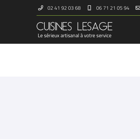
02 41 92 03 68
06 71 21 05 94
21 et 23 rue de la Gare
49440 Candé
02 41 92 03 68
Adresse email de réception

En cochant cette case, vous consentez à recevoir nos propositions commerciales à 